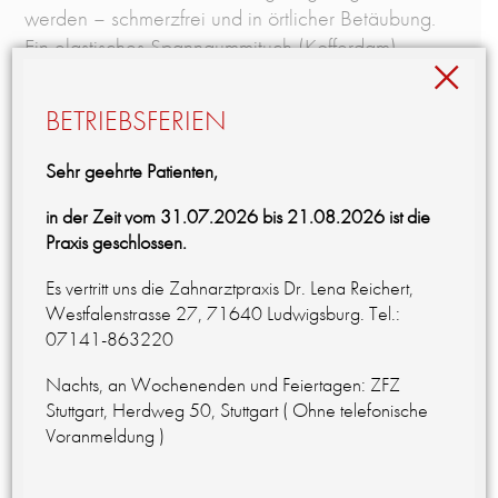
werden – schmerzfrei und in örtlicher Betäubung.
Ein elastisches Spanngummituch (Kofferdam)
×
verhindert, dass Speichel und Bakterien in den
Wurzelkanal gelangen. Mithilfe eines
BETRIEBSFERIEN
Operationsmikroskops, dass die feinen Strukturen
des Zahninneren erkennbar macht, erfolgt die
Sehr geehrte Patienten,
Ausformung, Reinigung und Desinfektion des
in der Zeit vom 31.07.2026 bis 21.08.2026 ist die
gesamten Wurzelkanalsystems. Der so vorbereitete
Praxis geschlossen.
Wurzelkanal wird anschließend mit einem plastisch
versiegelnden Material gefüllt. Zum Abschluß der
Es vertritt uns die Zahnarztpraxis Dr. Lena Reichert,
Wurzelkanalbehandlung wird der Zahn zum
Westfalenstrasse 27, 71640 Ludwigsburg. Tel.:
Schutz und zur Stabilisierung mit einer Krone
07141-863220
versorgt. Operationsmikroskop, modernste
Nachts, an Wochenenden und Feiertagen: ZFZ
Aufbereitungssysteme, effiziente
Stuttgart, Herdweg 50, Stuttgart ( Ohne telefonische
ultraschallunterstützte Spülungen und wirkungsvolle
Voranmeldung )
Wurzelfüllmaterialien ermöglichen den Erhalt des
eigenen Zahnes. Diese Behandlung ist sowohl für