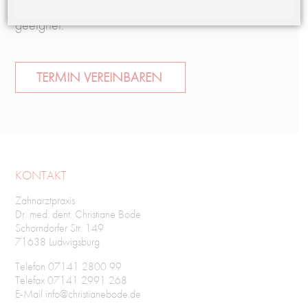
bleibende Zähne als auch für Milchzähne
geeignet.
TERMIN VEREINBAREN
KONTAKT
Zahnarztpraxis
Dr. med. dent. Christiane Bode
Schorndorfer Str. 149
71638 Ludwigsburg
Telefon 07141 2800 99
Telefax 07141 2991 268
E-Mail info@christianebode.de